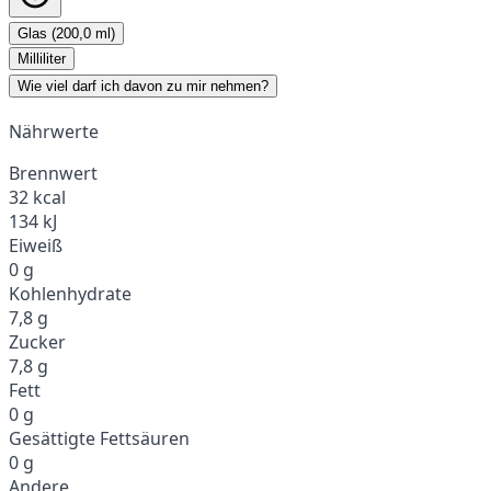
Glas (200,0 ml)
Milliliter
Wie viel darf ich davon zu mir nehmen?
Nährwerte
Brennwert
32 kcal
134 kJ
Eiweiß
0 g
Kohlenhydrate
7,8 g
Zucker
7,8 g
Fett
0 g
Gesättigte Fettsäuren
0 g
Andere