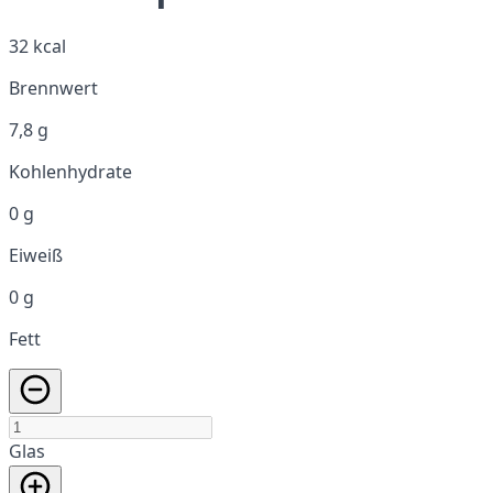
32 kcal
Brennwert
7,8 g
Kohlenhydrate
0 g
Eiweiß
0 g
Fett
Glas