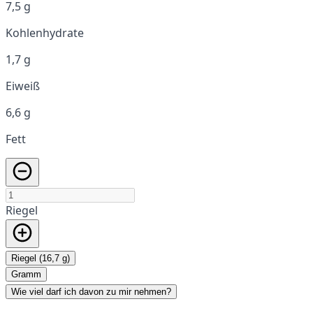
7,5 g
Kohlenhydrate
1,7 g
Eiweiß
6,6 g
Fett
Riegel
Riegel (16,7 g)
Gramm
Wie viel darf ich davon zu mir nehmen?