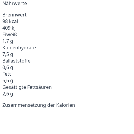
Nährwerte
Brennwert
98 kcal
409 kJ
Eiweiß
1,7 g
Kohlenhydrate
7,5 g
Ballaststoffe
0,6 g
Fett
6,6 g
Gesättigte Fettsäuren
2,6 g
Zusammensetzung der Kalorien