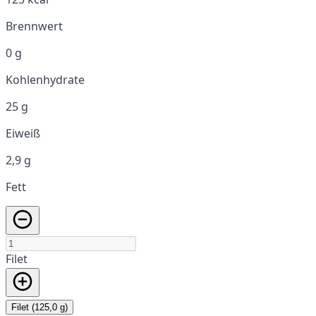
Brennwert
0 g
Kohlenhydrate
25 g
Eiweiß
2,9 g
Fett
Filet
Filet (125,0 g)