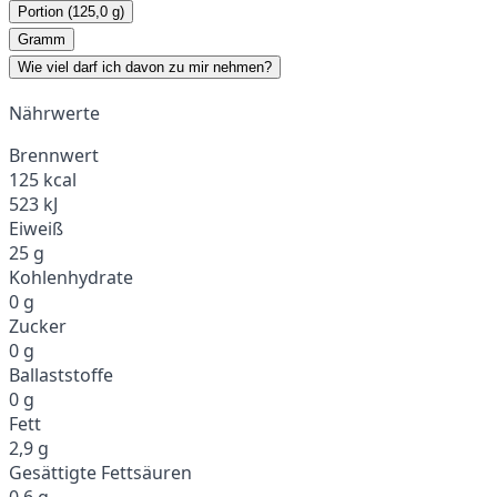
Portion (125,0 g)
Gramm
Wie viel darf ich davon zu mir nehmen?
Nährwerte
Brennwert
125 kcal
523 kJ
Eiweiß
25 g
Kohlenhydrate
0 g
Zucker
0 g
Ballaststoffe
0 g
Fett
2,9 g
Gesättigte Fettsäuren
0,6 g