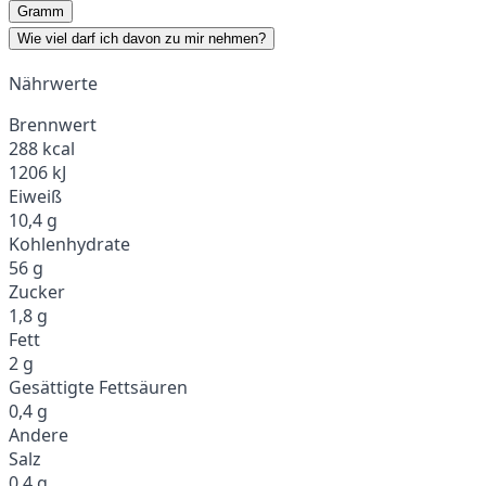
Gramm
Wie viel darf ich davon zu mir nehmen?
Nährwerte
Brennwert
288 kcal
1206 kJ
Eiweiß
10,4 g
Kohlenhydrate
56 g
Zucker
1,8 g
Fett
2 g
Gesättigte Fettsäuren
0,4 g
Andere
Salz
0,4 g