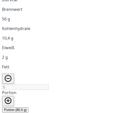
Brennwert
56 g
Kohlenhydrate
10,4 g
Eiweiß
2 g
Fett
Portion
Portion (80,0 g)