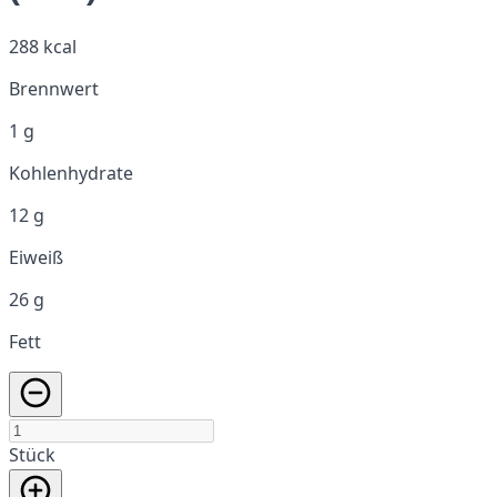
288 kcal
Brennwert
1 g
Kohlenhydrate
12 g
Eiweiß
26 g
Fett
Stück