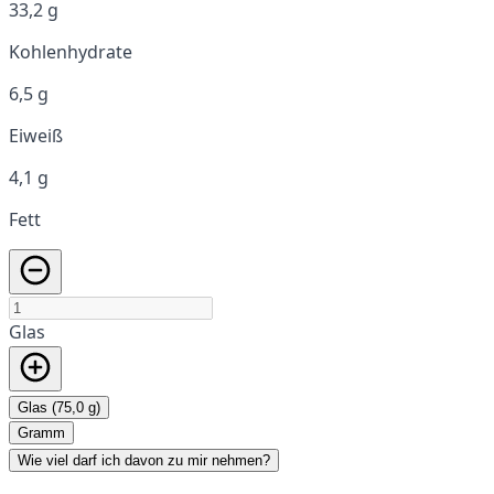
33,2 g
Kohlenhydrate
6,5 g
Eiweiß
4,1 g
Fett
Glas
Glas (75,0 g)
Gramm
Wie viel darf ich davon zu mir nehmen?