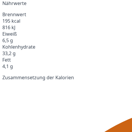
Nährwerte
Brennwert
195 kcal
816 kJ
Eiweiß
6,5 g
Kohlenhydrate
33,2 g
Fett
4,1 g
Zusammensetzung der Kalorien