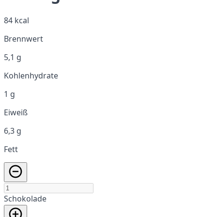
84 kcal
Brennwert
5,1 g
Kohlenhydrate
1 g
Eiweiß
6,3 g
Fett
Schokolade