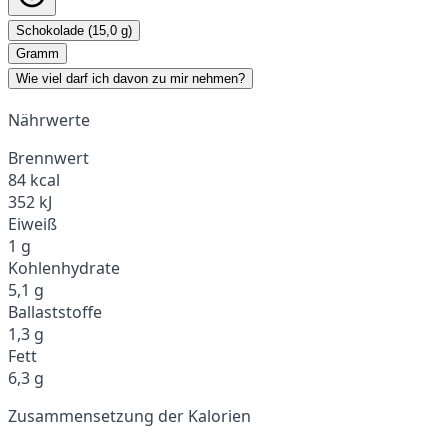
Schokolade (15,0 g)
Gramm
Wie viel darf ich davon zu mir nehmen?
Nährwerte
Brennwert
84 kcal
352 kJ
Eiweiß
1 g
Kohlenhydrate
5,1 g
Ballaststoffe
1,3 g
Fett
6,3 g
Zusammensetzung der Kalorien