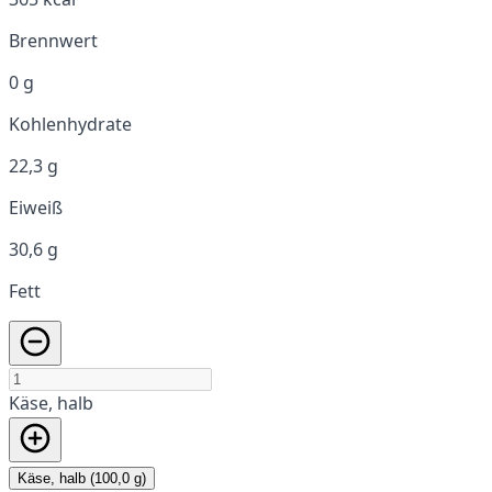
Brennwert
0 g
Kohlenhydrate
22,3 g
Eiweiß
30,6 g
Fett
Käse, halb
Käse, halb (100,0 g)