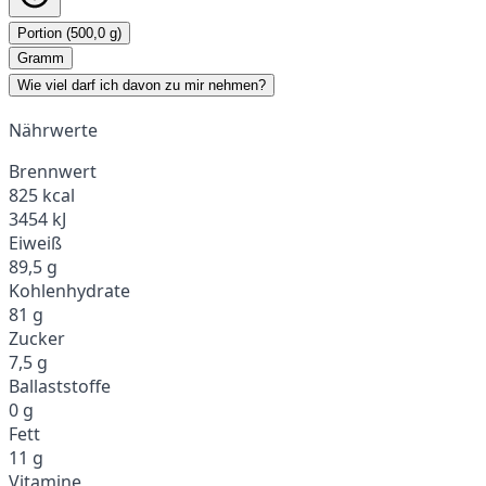
Portion (500,0 g)
Gramm
Wie viel darf ich davon zu mir nehmen?
Nährwerte
Brennwert
825 kcal
3454 kJ
Eiweiß
89,5 g
Kohlenhydrate
81 g
Zucker
7,5 g
Ballaststoffe
0 g
Fett
11 g
Vitamine