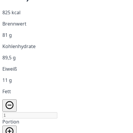
825 kcal
Brennwert
81 g
Kohlenhydrate
89,5 g
Eiweiß
11 g
Fett
Portion