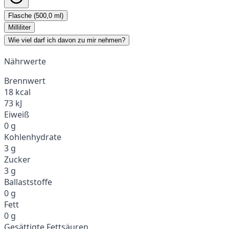
Flasche (500,0 ml)
Milliliter
Wie viel darf ich davon zu mir nehmen?
Nährwerte
Brennwert
18 kcal
73 kJ
Eiweiß
0 g
Kohlenhydrate
3 g
Zucker
3 g
Ballaststoffe
0 g
Fett
0 g
Gesättigte Fettsäuren