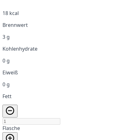
18 kcal
Brennwert
3 g
Kohlenhydrate
0 g
Eiweiß
0 g
Fett
Flasche