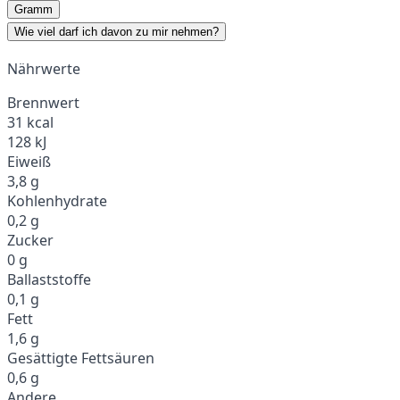
Gramm
Wie viel darf ich davon zu mir nehmen?
Nährwerte
Brennwert
31 kcal
128 kJ
Eiweiß
3,8 g
Kohlenhydrate
0,2 g
Zucker
0 g
Ballaststoffe
0,1 g
Fett
1,6 g
Gesättigte Fettsäuren
0,6 g
Andere