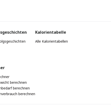
gsgeschichten
Kalorientabelle
folgsgeschichten
Alle Kalorientabellen
ner
chner
ewicht berechnen
enbedarf berechnen
enverbrauch berechnen