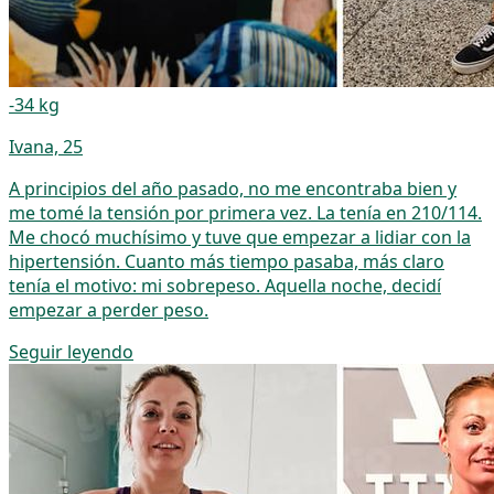
-34 kg
Ivana, 25
A principios del año pasado, no me encontraba bien y
me tomé la tensión por primera vez. La tenía en 210/114.
Me chocó muchísimo y tuve que empezar a lidiar con la
hipertensión. Cuanto más tiempo pasaba, más claro
tenía el motivo: mi sobrepeso. Aquella noche, decidí
empezar a perder peso.
Seguir leyendo