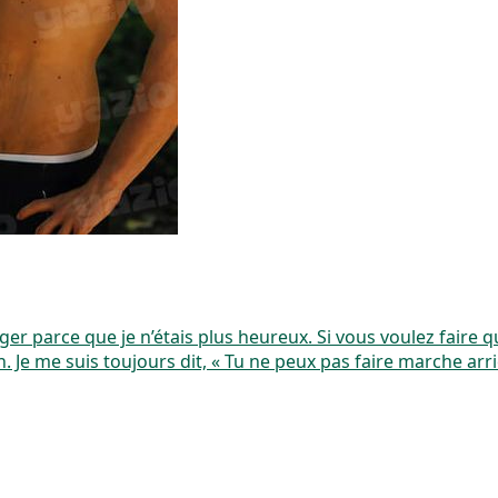
er parce que je n’étais plus heureux. Si vous voulez faire q
 Je me suis toujours dit, « Tu ne peux pas faire marche a