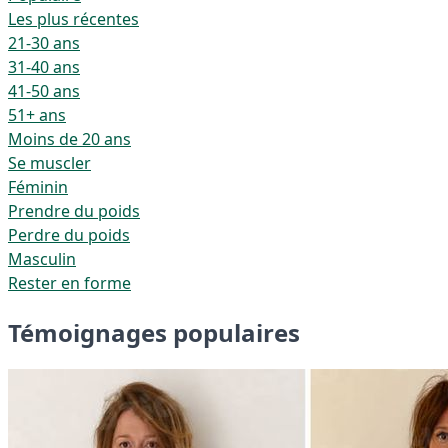
Les plus récentes
21-30 ans
31-40 ans
41-50 ans
51+ ans
Moins de 20 ans
Se muscler
Féminin
Prendre du poids
Perdre du poids
Masculin
Rester en forme
Témoignages populaires