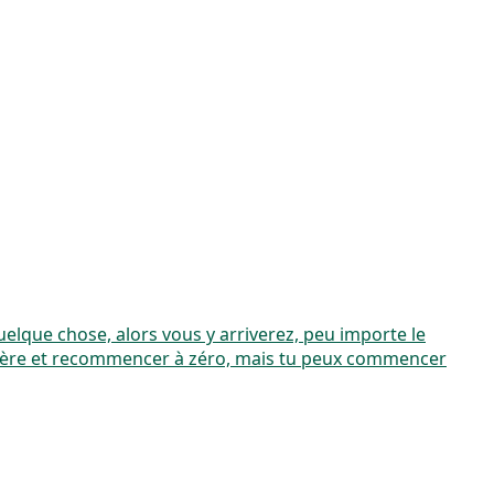
uelque chose, alors vous y arriverez, peu importe le
rrière et recommencer à zéro, mais tu peux commencer