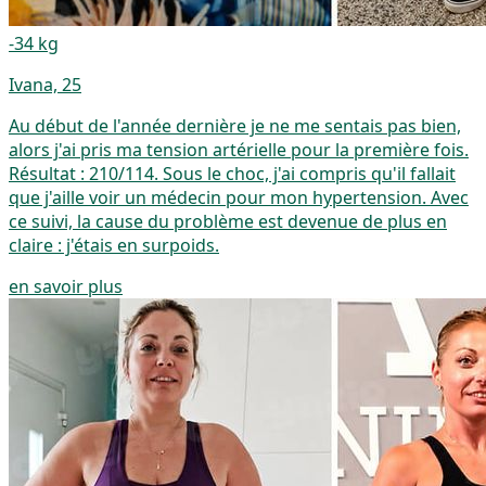
-34 kg
Ivana, 25
Au début de l'année dernière je ne me sentais pas bien,
alors j'ai pris ma tension artérielle pour la première fois.
Résultat : 210/114. Sous le choc, j'ai compris qu'il fallait
que j'aille voir un médecin pour mon hypertension. Avec
ce suivi, la cause du problème est devenue de plus en
claire : j'étais en surpoids.
en savoir plus