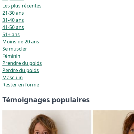
Les plus récentes
21-30 ans
31-40 ans
41-50 ans
51+ ans
Moins de 20 ans
Se muscler
Féminin
Prendre du poids
Perdre du poids
Masculin
Rester en forme
Témoignages populaires