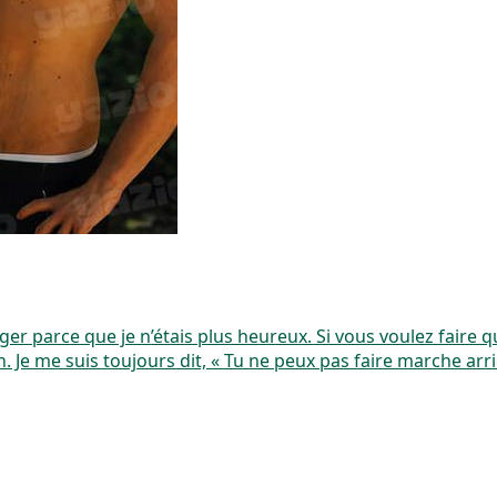
er parce que je n’étais plus heureux. Si vous voulez faire q
 Je me suis toujours dit, « Tu ne peux pas faire marche a