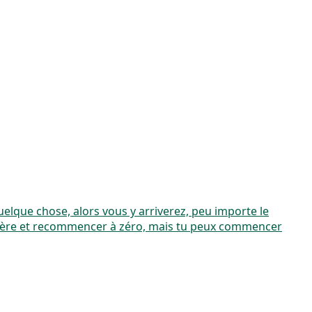
uelque chose, alors vous y arriverez, peu importe le
rrière et recommencer à zéro, mais tu peux commencer