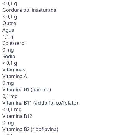
< 0,1 g
Gordura poliinsaturada
< 0,1 g
Outro
Água
1,1 g
Colesterol
0 mg
Sódio
< 0,1 g
Vitaminas
Vitamina A
0 mg
Vitamina B1 (tiamina)
0,1 mg
Vitamina B11 (ácido fólico/folato)
< 0,1 mg
Vitamina B12
0 mg
Vitamina B2 (riboflavina)