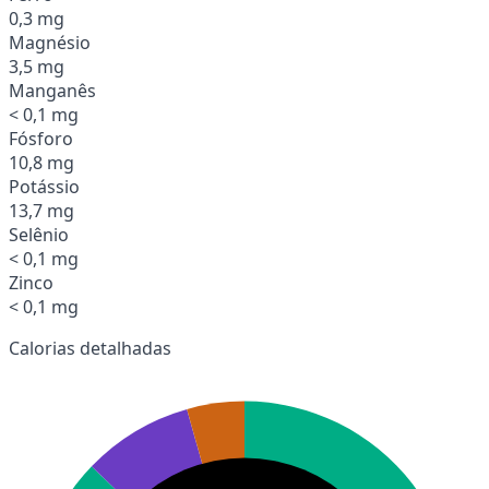
0,3 mg
Magnésio
3,5 mg
Manganês
< 0,1 mg
Fósforo
10,8 mg
Potássio
13,7 mg
Selênio
< 0,1 mg
Zinco
< 0,1 mg
Calorias detalhadas