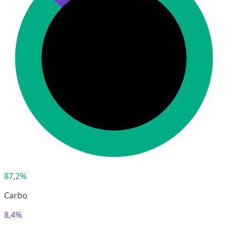
87,2%
Carbo
8,4%