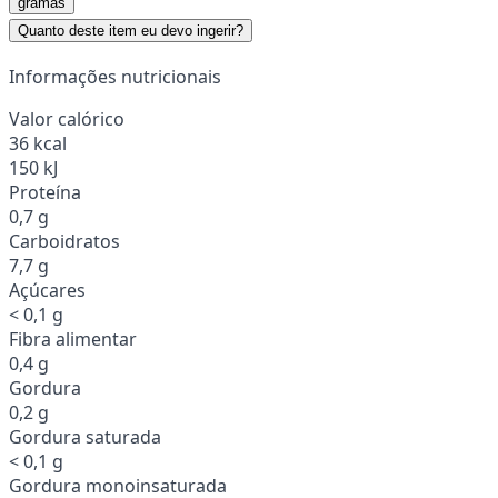
gramas
Quanto deste item eu devo ingerir?
Informações nutricionais
Valor calórico
36 kcal
150 kJ
Proteína
0,7 g
Carboidratos
7,7 g
Açúcares
< 0,1 g
Fibra alimentar
0,4 g
Gordura
0,2 g
Gordura saturada
< 0,1 g
Gordura monoinsaturada