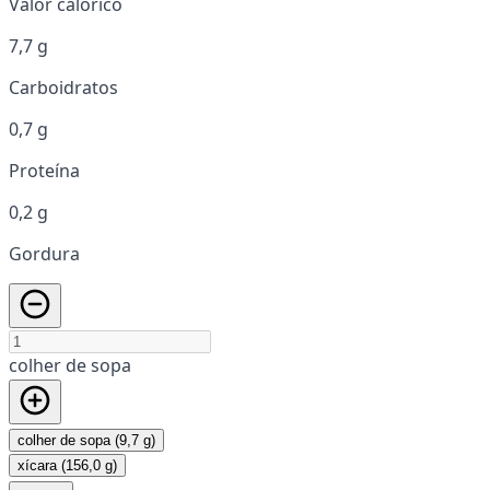
Valor calórico
7,7 g
Carboidratos
0,7 g
Proteína
0,2 g
Gordura
colher de sopa
colher de sopa (9,7 g)
xícara (156,0 g)