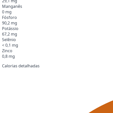
29,1 mg
Manganês
0 mg
Fósforo
90,2 mg
Potássio
67,2 mg
Selênio
< 0,1 mg
Zinco
0,8 mg
Calorias detalhadas