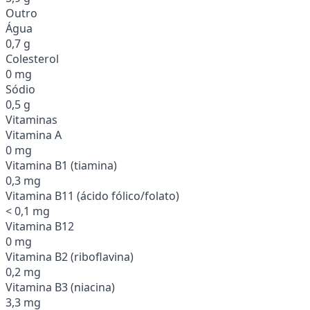
Outro
Água
0,7 g
Colesterol
0 mg
Sódio
0,5 g
Vitaminas
Vitamina A
0 mg
Vitamina B1 (tiamina)
0,3 mg
Vitamina B11 (ácido fólico/folato)
< 0,1 mg
Vitamina B12
0 mg
Vitamina B2 (riboflavina)
0,2 mg
Vitamina B3 (niacina)
3,3 mg