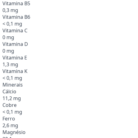
Vitamina B5
0,3 mg
Vitamina B6
< 0,1 mg
Vitamina C
0 mg
Vitamina D
0 mg
Vitamina E
1,3 mg
Vitamina K
< 0,1 mg
Minerais
Cálcio
11,2 mg
Cobre
< 0,1 mg
Ferro
2,6 mg
Magnésio