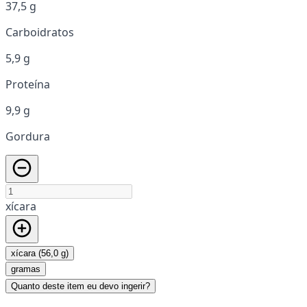
37,5 g
Carboidratos
5,9 g
Proteína
9,9 g
Gordura
xícara
xícara (56,0 g)
gramas
Quanto deste item eu devo ingerir?