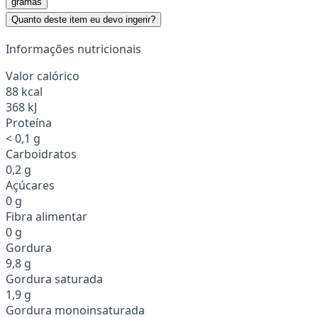
gramas
Quanto deste item eu devo ingerir?
Informações nutricionais
Valor calórico
88 kcal
368 kJ
Proteína
< 0,1 g
Carboidratos
0,2 g
Açúcares
0 g
Fibra alimentar
0 g
Gordura
9,8 g
Gordura saturada
1,9 g
Gordura monoinsaturada