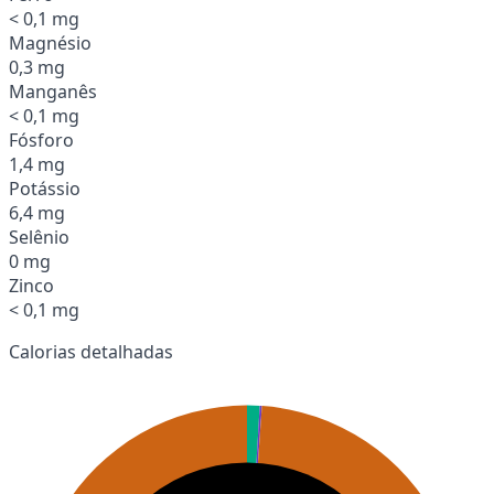
< 0,1 mg
Magnésio
0,3 mg
Manganês
< 0,1 mg
Fósforo
1,4 mg
Potássio
6,4 mg
Selênio
0 mg
Zinco
< 0,1 mg
Calorias detalhadas