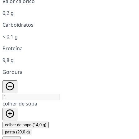
Valor calórico
0,2 g
Carboidratos
< 0,1 g
Proteína
9,8 g
Gordura
colher de sopa
colher de sopa (14,0 g)
pasta (20,0 g)