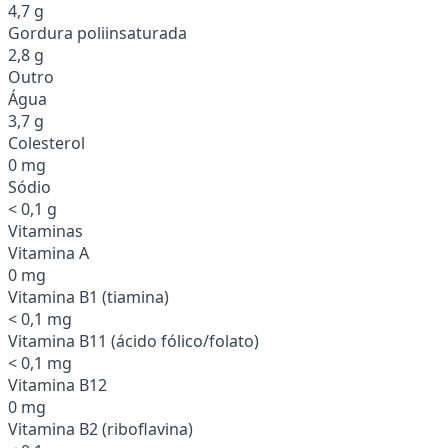
4,7 g
Gordura poliinsaturada
2,8 g
Outro
Água
3,7 g
Colesterol
0 mg
Sódio
< 0,1 g
Vitaminas
Vitamina A
0 mg
Vitamina B1 (tiamina)
< 0,1 mg
Vitamina B11 (ácido fólico/folato)
< 0,1 mg
Vitamina B12
0 mg
Vitamina B2 (riboflavina)