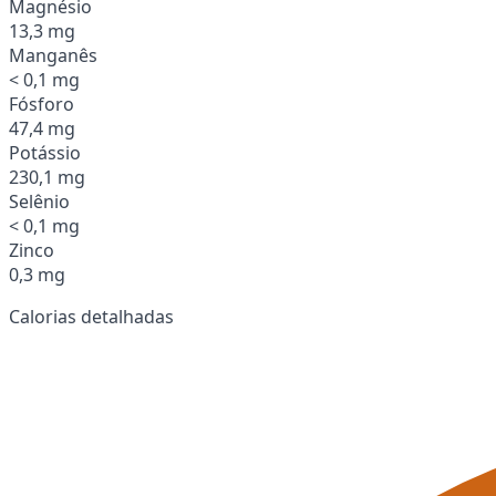
Magnésio
13,3 mg
Manganês
< 0,1 mg
Fósforo
47,4 mg
Potássio
230,1 mg
Selênio
< 0,1 mg
Zinco
0,3 mg
Calorias detalhadas