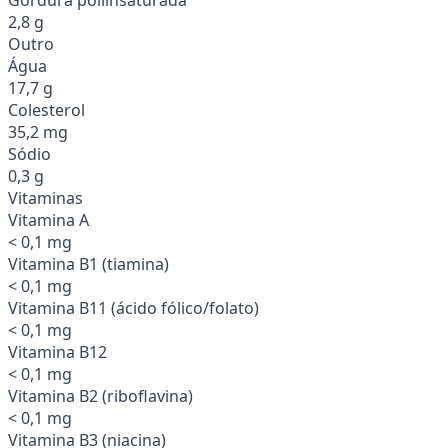
2,8 g
Outro
Água
17,7 g
Colesterol
35,2 mg
Sódio
0,3 g
Vitaminas
Vitamina A
< 0,1 mg
Vitamina B1 (tiamina)
< 0,1 mg
Vitamina B11 (ácido fólico/folato)
< 0,1 mg
Vitamina B12
< 0,1 mg
Vitamina B2 (riboflavina)
< 0,1 mg
Vitamina B3 (niacina)