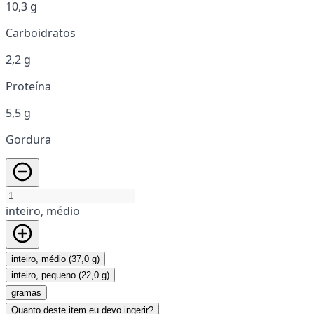
10,3 g
Carboidratos
2,2 g
Proteína
5,5 g
Gordura
inteiro, médio
inteiro, médio (37,0 g)
inteiro, pequeno (22,0 g)
gramas
Quanto deste item eu devo ingerir?