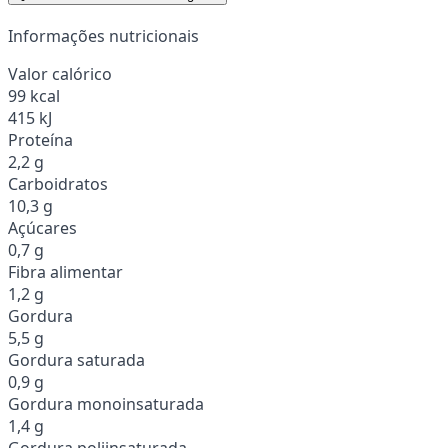
Informações nutricionais
Valor calórico
99 kcal
415 kJ
Proteína
2,2 g
Carboidratos
10,3 g
Açúcares
0,7 g
Fibra alimentar
1,2 g
Gordura
5,5 g
Gordura saturada
0,9 g
Gordura monoinsaturada
1,4 g
Gordura poliinsaturada