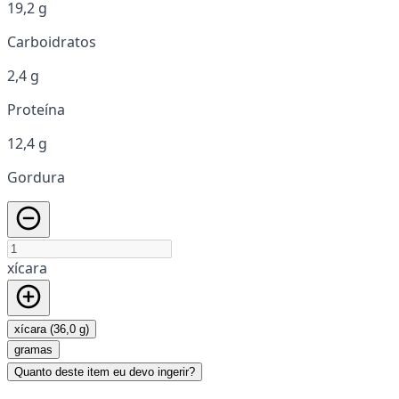
19,2 g
Carboidratos
2,4 g
Proteína
12,4 g
Gordura
xícara
xícara (36,0 g)
gramas
Quanto deste item eu devo ingerir?