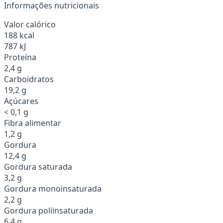
Informações nutricionais
Valor calórico
188 kcal
787 kJ
Proteína
2,4 g
Carboidratos
19,2 g
Açúcares
< 0,1 g
Fibra alimentar
1,2 g
Gordura
12,4 g
Gordura saturada
3,2 g
Gordura monoinsaturada
2,2 g
Gordura poliinsaturada
6,4 g