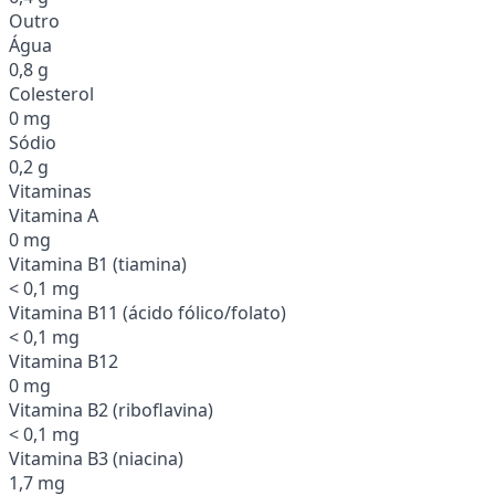
Outro
Água
0,8 g
Colesterol
0 mg
Sódio
0,2 g
Vitaminas
Vitamina A
0 mg
Vitamina B1 (tiamina)
< 0,1 mg
Vitamina B11 (ácido fólico/folato)
< 0,1 mg
Vitamina B12
0 mg
Vitamina B2 (riboflavina)
< 0,1 mg
Vitamina B3 (niacina)
1,7 mg