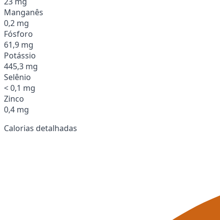
23 mg
Manganês
0,2 mg
Fósforo
61,9 mg
Potássio
445,3 mg
Selênio
< 0,1 mg
Zinco
0,4 mg
Calorias detalhadas