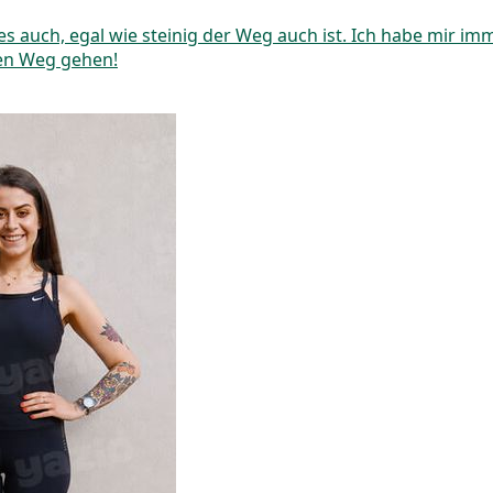
es auch, egal wie steinig der Weg auch ist. Ich habe mir 
uen Weg gehen!