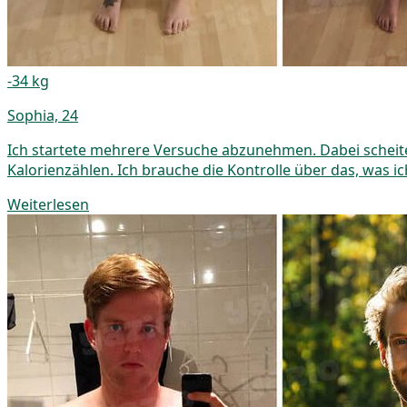
-34 kg
Sophia, 24
Ich startete mehrere Versuche abzunehmen. Dabei scheiter
Kalorienzählen. Ich brauche die Kontrolle über das, was ic
Weiterlesen