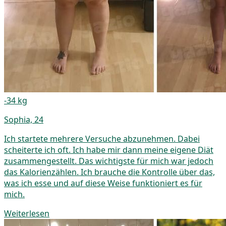
-34 kg
Sophia, 24
Ich startete mehrere Versuche abzunehmen. Dabei
scheiterte ich oft. Ich habe mir dann meine eigene Diät
zusammengestellt. Das wichtigste für mich war jedoch
das Kalorienzählen. Ich brauche die Kontrolle über das,
was ich esse und auf diese Weise funktioniert es für
mich.
Weiterlesen