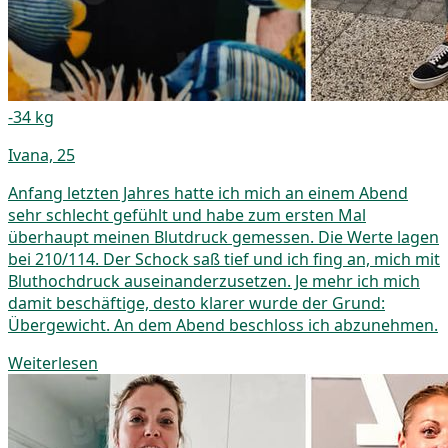
-34 kg
Ivana, 25
Anfang letzten Jahres hatte ich mich an einem Abend
sehr schlecht gefühlt und habe zum ersten Mal
überhaupt meinen Blutdruck gemessen. Die Werte lagen
bei 210/114. Der Schock saß tief und ich fing an, mich mit
Bluthochdruck auseinanderzusetzen. Je mehr ich mich
damit beschäftige, desto klarer wurde der Grund:
Übergewicht. An dem Abend beschloss ich abzunehmen.
Weiterlesen