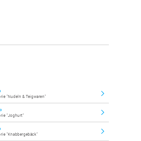
o
orie "Nudeln & Teigwaren"
no
orie "Joghurt"
o
gorie "Knabbergebäck"