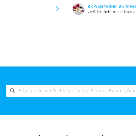
Bio-Sojaflocken, Bio Gren
"
veröffentlicht in der Kateg