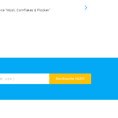
o
orie "Müsli, Cornflakes & Flocken"
Durchsuche YAZIO