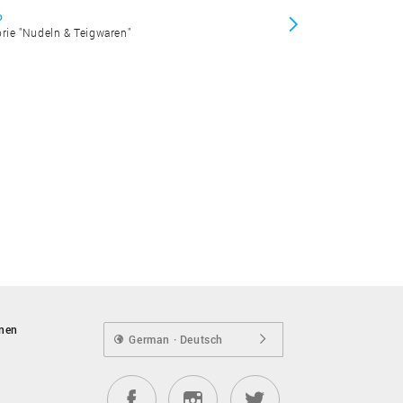
o
orie "Nudeln & Teigwaren"
onen
German · Deutsch