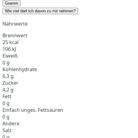
Gramm
Wie viel darf ich davon zu mir nehmen?
Nährwerte
Brennwert
25 kcal
106 kJ
Eiweiß
0 g
Kohlenhydrate
6,3 g
Zucker
4,2 g
Fett
0 g
Einfach unges. Fettsäuren
0 g
Andere
Salz
0 g