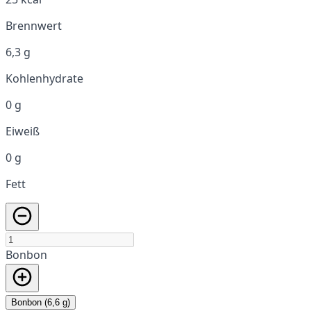
Brennwert
6,3 g
Kohlenhydrate
0 g
Eiweiß
0 g
Fett
Bonbon
Bonbon (6,6 g)