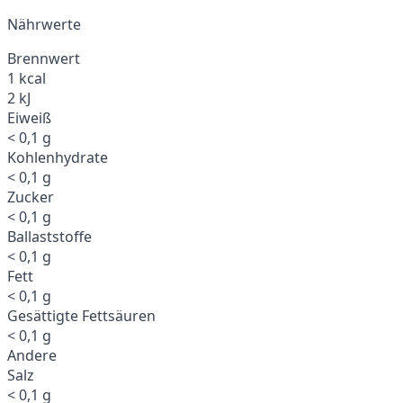
Nährwerte
Brennwert
1 kcal
2 kJ
Eiweiß
< 0,1 g
Kohlenhydrate
< 0,1 g
Zucker
< 0,1 g
Ballaststoffe
< 0,1 g
Fett
< 0,1 g
Gesättigte Fettsäuren
< 0,1 g
Andere
Salz
< 0,1 g