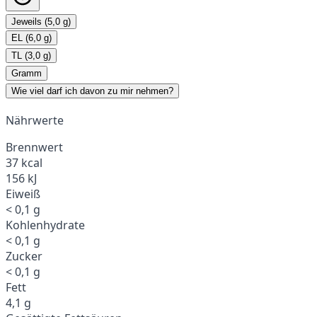
Jeweils (5,0 g)
EL (6,0 g)
TL (3,0 g)
Gramm
Wie viel darf ich davon zu mir nehmen?
Nährwerte
Brennwert
37 kcal
156 kJ
Eiweiß
< 0,1 g
Kohlenhydrate
< 0,1 g
Zucker
< 0,1 g
Fett
4,1 g