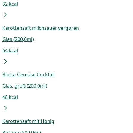
32 kcal
Karottensaft milchsauer vergoren
Glas (200,0ml)
64 kcal
Biotta Gemüse Cocktail
Glas, groß (200,0ml)
48 kcal
Karottensaft mit Honig
Portion (500,0ml)