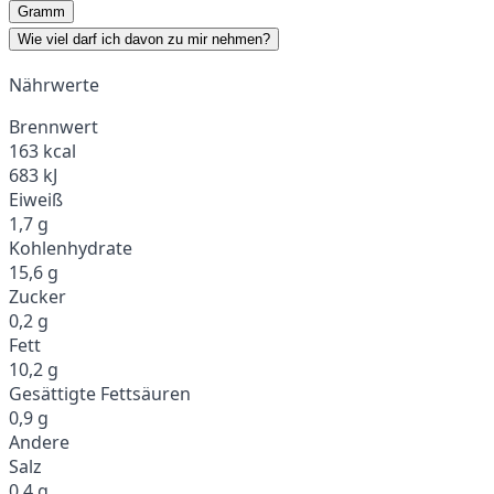
Gramm
Wie viel darf ich davon zu mir nehmen?
Nährwerte
Brennwert
163 kcal
683 kJ
Eiweiß
1,7 g
Kohlenhydrate
15,6 g
Zucker
0,2 g
Fett
10,2 g
Gesättigte Fettsäuren
0,9 g
Andere
Salz
0,4 g