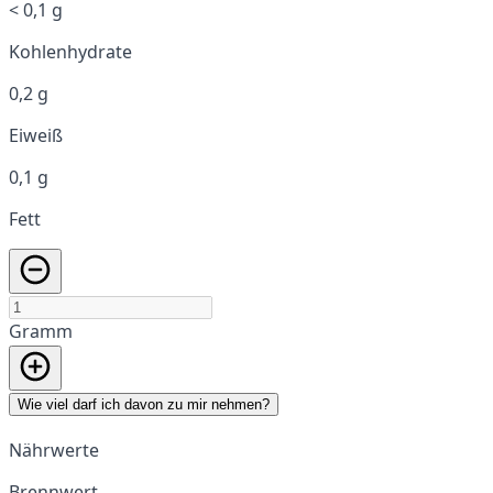
< 0,1 g
Kohlenhydrate
0,2 g
Eiweiß
0,1 g
Fett
Gramm
Wie viel darf ich davon zu mir nehmen?
Nährwerte
Brennwert