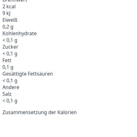
2 kcal
9 kJ
Eiweiß
0,2 g
Kohlenhydrate
< 0,1 g
Zucker
< 0,1 g
Fett
0,1 g
Gesättigte Fettsäuren
< 0,1 g
Andere
Salz
< 0,1 g
Zusammensetzung der Kalorien