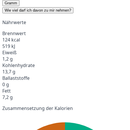
Gramm
Wie viel darf ich davon zu mir nehmen?
Nährwerte
Brennwert
124 kcal
519 kJ
Eiweiß
1,2 g
Kohlenhydrate
13,7 g
Ballaststoffe
0 g
Fett
7,2 g
Zusammensetzung der Kalorien