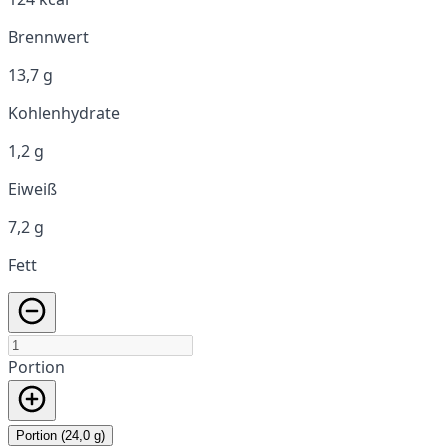
Brennwert
13,7 g
Kohlenhydrate
1,2 g
Eiweiß
7,2 g
Fett
Portion
Portion (24,0 g)