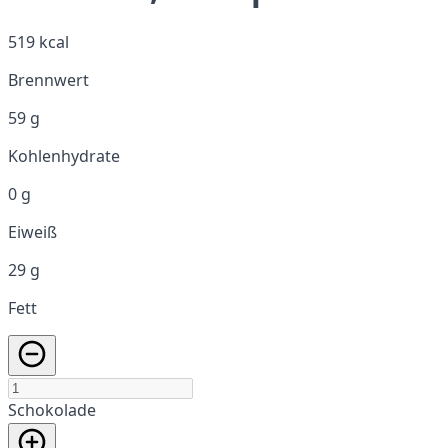
519 kcal
Brennwert
59 g
Kohlenhydrate
0 g
Eiweiß
29 g
Fett
Schokolade