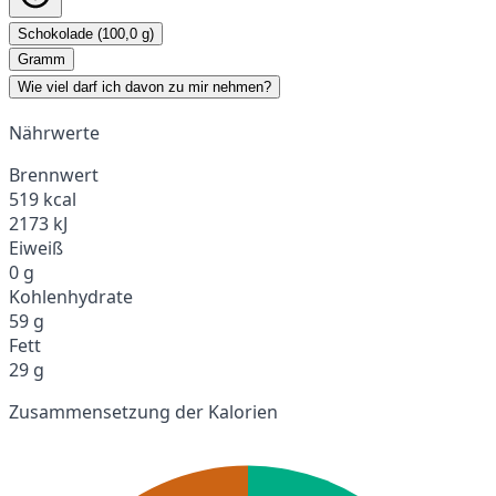
Schokolade (100,0 g)
Gramm
Wie viel darf ich davon zu mir nehmen?
Nährwerte
Brennwert
519 kcal
2173 kJ
Eiweiß
0 g
Kohlenhydrate
59 g
Fett
29 g
Zusammensetzung der Kalorien