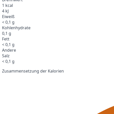
1 kcal
4 kJ
Eiweiß
< 0,1 g
Kohlenhydrate
0,1 g
Fett
< 0,1 g
Andere
Salz
< 0,1 g
Zusammensetzung der Kalorien