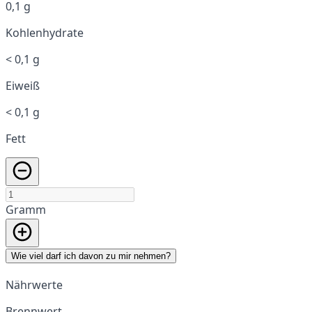
0,1 g
Kohlenhydrate
< 0,1 g
Eiweiß
< 0,1 g
Fett
Gramm
Wie viel darf ich davon zu mir nehmen?
Nährwerte
Brennwert