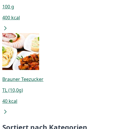
100 g
400 kcal
Brauner Teezucker
TL (10,0g)
40 kcal
Sortiert nach Kategorien