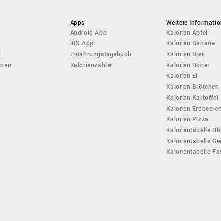
Apps
Weitere Informati
Android App
Kalorien Apfel
iOS App
Kalorien Banane
n
Ernährungstagebuch
Kalorien Bier
hnen
Kalorienzähler
Kalorien Döner
Kalorien Ei
Kalorien Brötchen
Kalorien Kartoffel
Kalorien Erdbeere
Kalorien Pizza
Kalorientabelle Ob
Kalorientabelle G
Kalorientabelle F