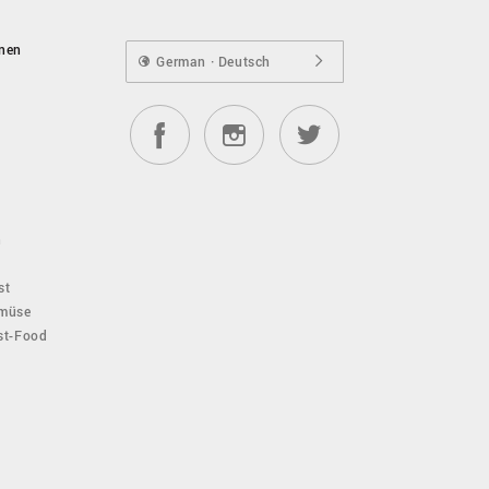
onen
German · Deutsch
n
st
emüse
ast-Food