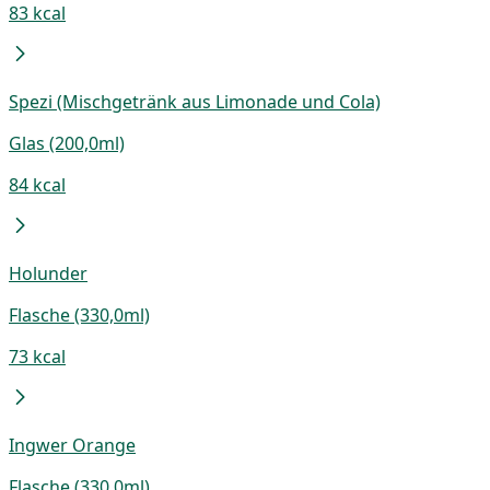
83 kcal
Spezi (Mischgetränk aus Limonade und Cola)
Glas (200,0ml)
84 kcal
Holunder
Flasche (330,0ml)
73 kcal
Ingwer Orange
Flasche (330,0ml)