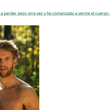
 a perder peso otra vez y he comenzado a verme el cuerpo m