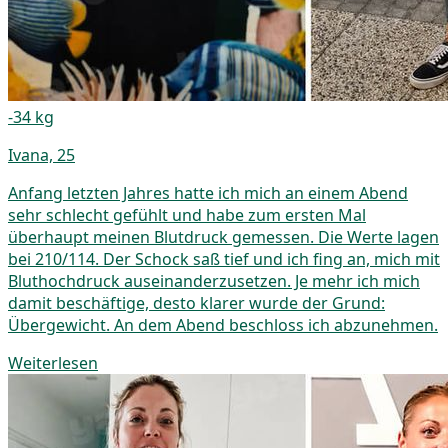
-34 kg
Ivana, 25
Anfang letzten Jahres hatte ich mich an einem Abend
sehr schlecht gefühlt und habe zum ersten Mal
überhaupt meinen Blutdruck gemessen. Die Werte lagen
bei 210/114. Der Schock saß tief und ich fing an, mich mit
Bluthochdruck auseinanderzusetzen. Je mehr ich mich
damit beschäftige, desto klarer wurde der Grund:
Übergewicht. An dem Abend beschloss ich abzunehmen.
Weiterlesen