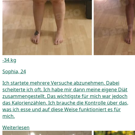
-34 kg
Sophia, 24
Ich startete mehrere Versuche abzunehmen. Dabei
scheiterte ich oft. Ich habe mir dann meine eigene Diät
zusammengestellt. Das wichtigste für mich war jedoch
das Kalorienzählen. Ich brauche die Kontrolle über das,
was ich esse und auf diese Weise funktioniert es für
mich.
Weiterlesen