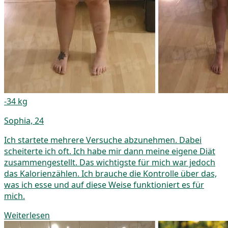
-34 kg
Sophia, 24
Ich startete mehrere Versuche abzunehmen. Dabei
scheiterte ich oft. Ich habe mir dann meine eigene Diät
zusammengestellt. Das wichtigste für mich war jedoch
das Kalorienzählen. Ich brauche die Kontrolle über das,
was ich esse und auf diese Weise funktioniert es für
mich.
Weiterlesen