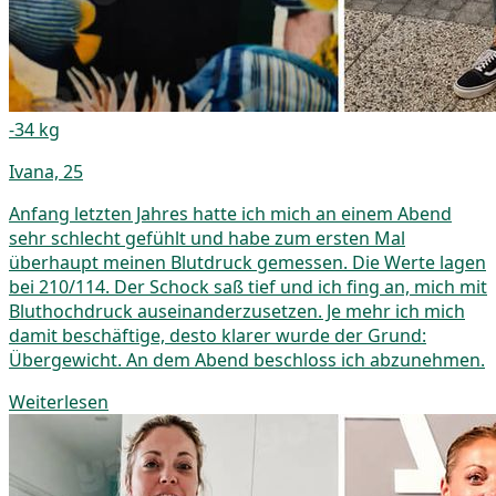
-34 kg
Ivana, 25
Anfang letzten Jahres hatte ich mich an einem Abend
sehr schlecht gefühlt und habe zum ersten Mal
überhaupt meinen Blutdruck gemessen. Die Werte lagen
bei 210/114. Der Schock saß tief und ich fing an, mich mit
Bluthochdruck auseinanderzusetzen. Je mehr ich mich
damit beschäftige, desto klarer wurde der Grund:
Übergewicht. An dem Abend beschloss ich abzunehmen.
Weiterlesen