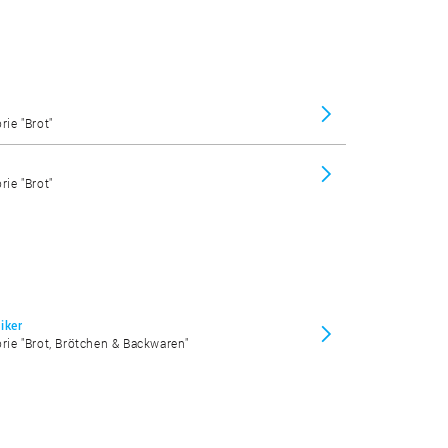
rie "Brot"
rie "Brot"
iker
orie "Brot, Brötchen & Backwaren"