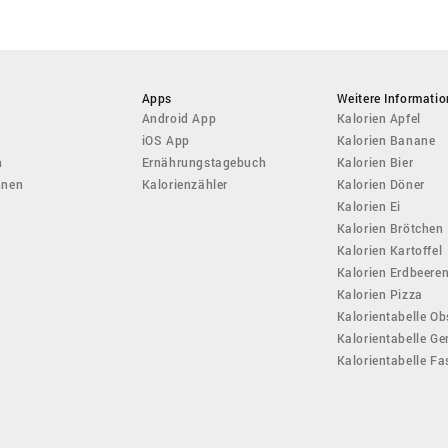
Apps
Weitere Informati
Android App
Kalorien Apfel
iOS App
Kalorien Banane
n
Ernährungstagebuch
Kalorien Bier
hnen
Kalorienzähler
Kalorien Döner
Kalorien Ei
Kalorien Brötchen
Kalorien Kartoffel
Kalorien Erdbeere
Kalorien Pizza
Kalorientabelle Ob
Kalorientabelle G
Kalorientabelle F