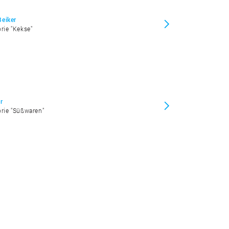
Beiker
orie "Kekse"
r
orie "Süßwaren"