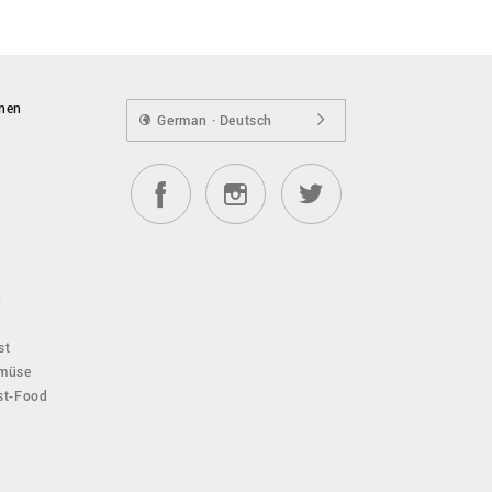
onen
German · Deutsch
n
st
emüse
ast-Food