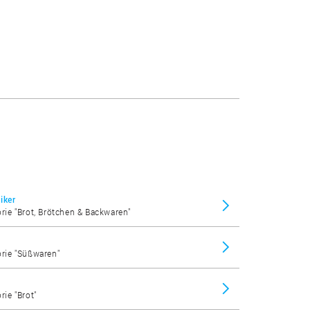
iker
orie "Brot, Brötchen & Backwaren"
orie "Süßwaren"
rie "Brot"