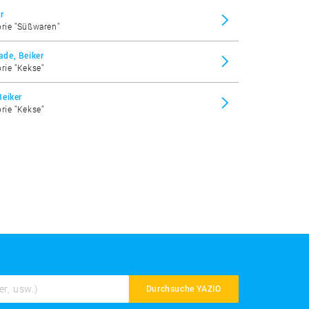
r
orie "Süßwaren"
de, Beiker
orie "Kekse"
Beiker
orie "Kekse"
Durchsuche YAZIO