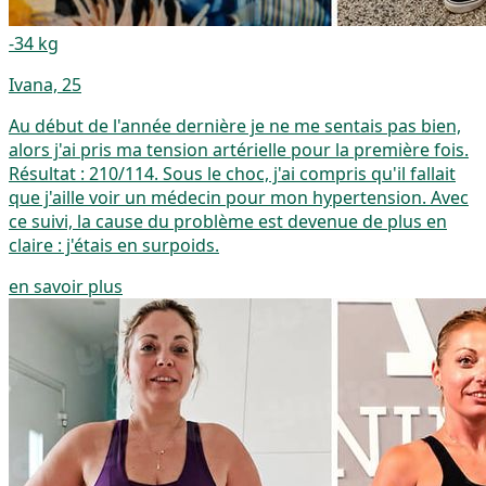
-34 kg
Ivana, 25
Au début de l'année dernière je ne me sentais pas bien,
alors j'ai pris ma tension artérielle pour la première fois.
Résultat : 210/114. Sous le choc, j'ai compris qu'il fallait
que j'aille voir un médecin pour mon hypertension. Avec
ce suivi, la cause du problème est devenue de plus en
claire : j'étais en surpoids.
en savoir plus