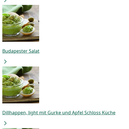
Budapester Salat
Dillhappen, light mit Gurke und Apfel Schloss Küche