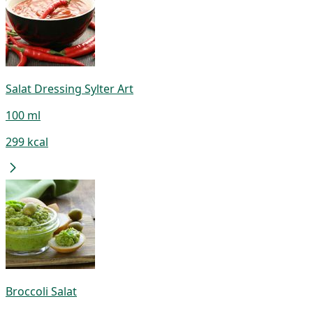
Salat Dressing Sylter Art
100 ml
299 kcal
Broccoli Salat