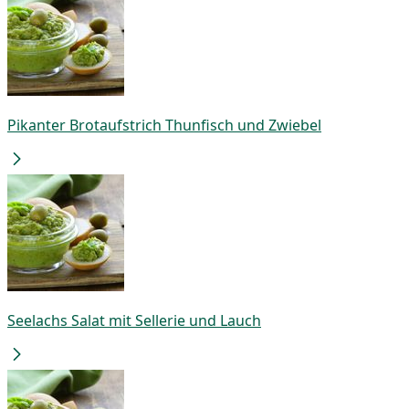
Pikanter Brotaufstrich Thunfisch und Zwiebel
Seelachs Salat mit Sellerie und Lauch