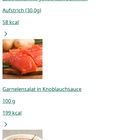
Aufstrich (30,0g)
58 kcal
Garnelensalat in Knoblauchsauce
100 g
199 kcal