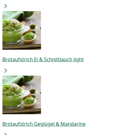
Brotaufstrich Ei & Schnittlauch light
Brotaufstrich Geglügel & Mandarine