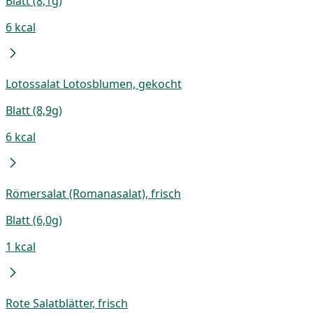
Blatt (8,1g)
6 kcal
Lotossalat Lotosblumen, gekocht
Blatt (8,9g)
6 kcal
Römersalat (Romanasalat), frisch
Blatt (6,0g)
1 kcal
Rote Salatblätter, frisch