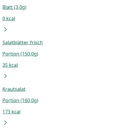
Blatt (3,0g)
0 kcal
Salatblätter, frisch
Portion (150,0g)
35 kcal
Krautsalat
Portion (160,0g)
173 kcal