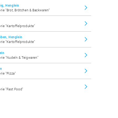
eig, Henglein
orie "Brot, Brötchen & Backwaren"
orie "Kartoffelprodukte"
iben, Henglein
orie "Kartoffelprodukte"
ein
orie "Nudeln & Teigwaren"
in
rie "Pizza"
orie "Fast Food"