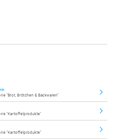
ein
orie "Brot, Brötchen & Backwaren"
orie "Kartoffelprodukte"
orie "Kartoffelprodukte"