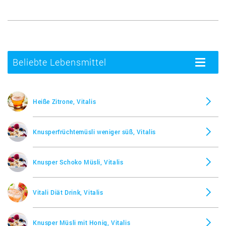
Beliebte Lebensmittel
Toggle
navigatio
Heiße Zitrone, Vitalis
Knusperfrüchtemüsli weniger süß, Vitalis
Knusper Schoko Müsli, Vitalis
Vitali Diät Drink, Vitalis
Knusper Müsli mit Honig, Vitalis