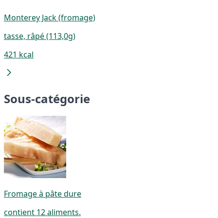
Monterey Jack (fromage)
tasse, râpé (113,0g)
421 kcal
Sous-catégorie
Fromage à pâte dure
contient 12 aliments.