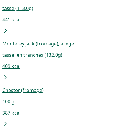
tasse (113,0g)
441 kcal
Monterey Jack (fromage), allégé
tasse, en tranches (132,0g)
409 kcal
Chester (fromage)
100 g
387 kcal