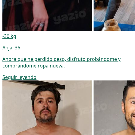
-30 kg
Anja, 36
Ahora que he perdido peso, disfruto probándome y
comprándome ropa nueva.
Seguir leyendo