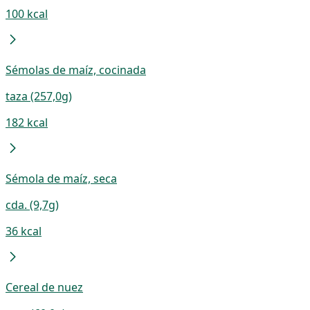
100 kcal
Sémolas de maíz, cocinada
taza (257,0g)
182 kcal
Sémola de maíz, seca
cda. (9,7g)
36 kcal
Cereal de nuez