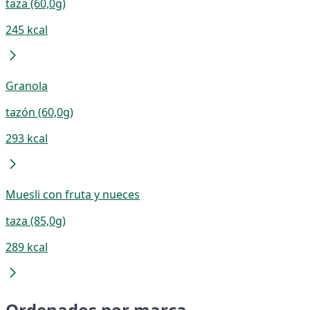
taza (60,0g)
245 kcal
Granola
tazón (60,0g)
293 kcal
Muesli con fruta y nueces
taza (85,0g)
289 kcal
Ordenados por marca