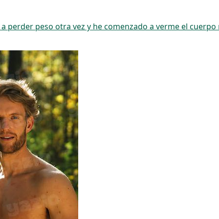
 a perder peso otra vez y he comenzado a verme el cuerpo m