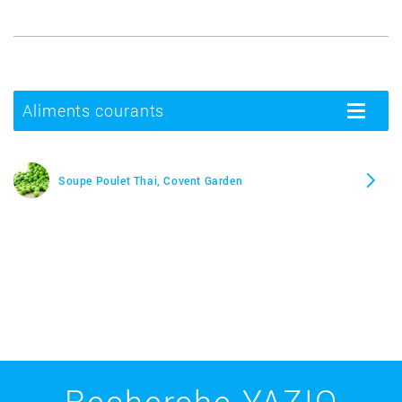
Aliments courants
Toggle
navigatio
Soupe Poulet Thai, Covent Garden
Recherche YAZIO